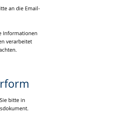
te an die Email-
e Informationen
n verarbeitet
achten.
erform
ie bitte in
gsdokument.