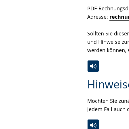
Sprache
Unterstützung.
in
wechseln.
Deutscher
PDF-Rechnungsdok
Gebärdensprach
Adresse:
rechnu
wird
angezeigt.
Sollten Sie dies
und Hinweise zur
werden können, s
Zur
Aktiviere
Ein
Hinweis
Leichten
Audio-
Video
Sprache
Unterstützung.
in
wechseln.
Deutscher
Möchten Sie zunä
Gebärdensprach
jedem Fall auch
wird
angezeigt.