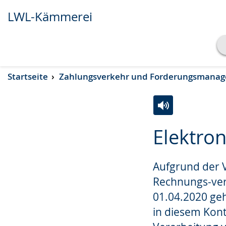
LWL-Kämmerei
Transkript anzeigen
Startseite
Zahlungsverkehr und Forderungsmana
Abspielen
Pausieren
Zur
Aktiviere
Ein
Elektro
Leichten
Audio-
Video
Sprache
Unterstützung.
in
Aufgrund der V
wechseln.
Deutscher
Gebärdensprach
Rechnungs-ver
wird
01.04.2020 ge
angezeigt.
in diesem Kon