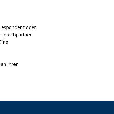
rrespondenz oder
nsprechpartner
Eine
 an Ihren