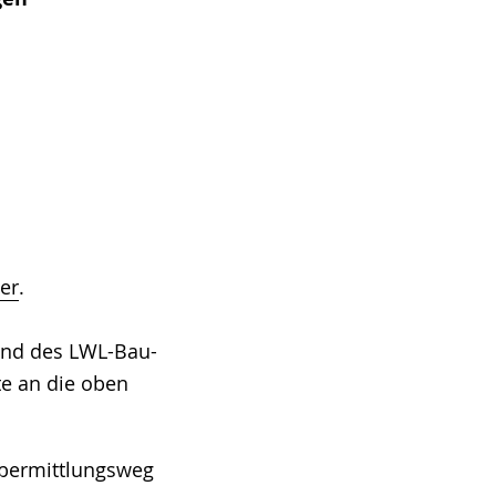
ier
.
und des LWL-Bau-
te an die oben
bermittlungsweg