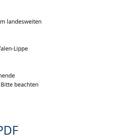
em landesweiten
falen-Lippe
ehende
. Bitte beachten
PDF