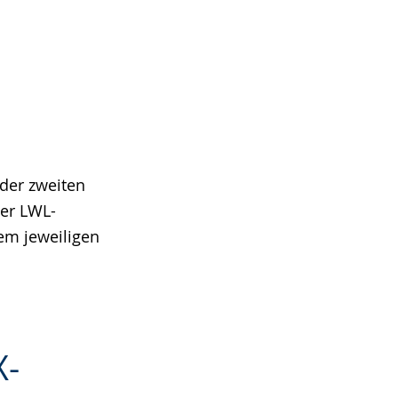
 der zweiten
der LWL-
rem jeweiligen
X-