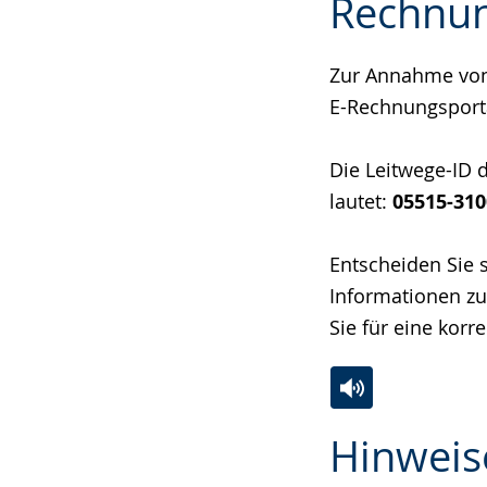
Rechnu
wechseln.
Deutscher
Gebärdensprach
Zur Annahme von
wird
E-Rechnungsport
angezeigt.
Die Leitwege-ID 
lautet:
05515-310
Entscheiden Sie 
Informationen zu
Sie für eine korr
Zur
Aktiviere
Ein
Hinweis
Leichten
Audio-
Video