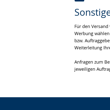
Zur
Aktiviere
Ein
Sonstig
Leichten
Audio-
Video
Sprache
Unterstützung.
in
wechseln.
Deutscher
Für den Versand 
Gebärdensprach
Werbung wählen S
wird
bzw. Auftraggebe
angezeigt.
Weiterleitung Ihr
Anfragen zum Bea
jeweiligen Auftra