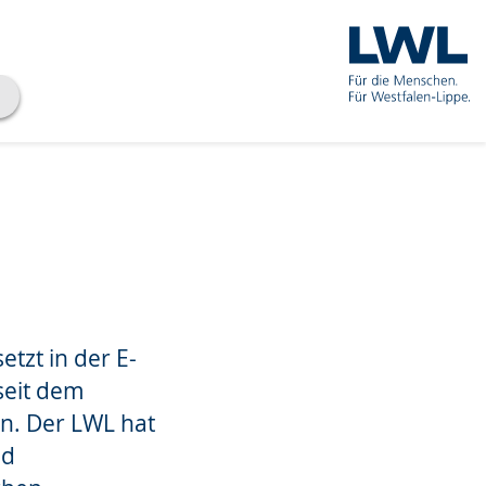
tzt in der E-
seit dem
n. Der LWL hat
nd