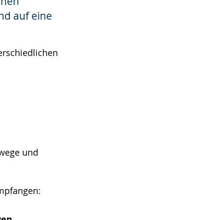
chen
nd auf eine
rschiedlichen
swege und
mpfangen:
gen