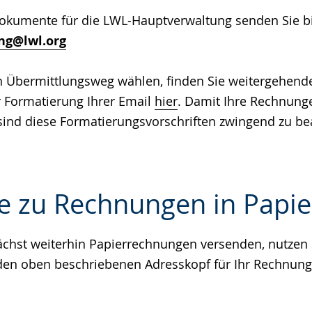
umente für die LWL-Hauptverwaltung senden Sie bit
e
ng@lwl.org
en Übermittlungsweg wählen, finden Sie weitergehend
 Formatierung Ihrer Email
hier
. Damit Ihre Rechnunge
ind diese Formatierungsvorschriften zwingend zu be
e zu Rechnungen in Papi
chst weiterhin Papierrechnungen versenden, nutzen S
e
 den oben beschriebenen Adresskopf für Ihr Rechnun