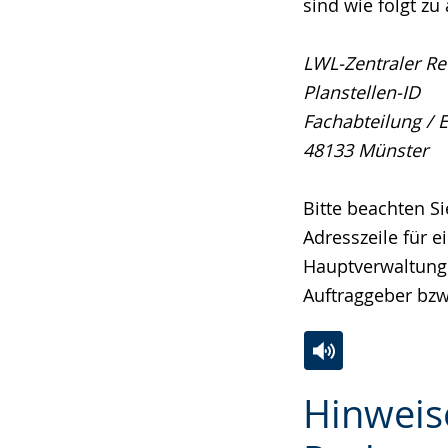
sind wie folgt zu
LWL-Zentraler R
Planstellen-ID
Fachabteilung / 
48133 Münster
Bitte beachten Si
Adresszeile für e
Hauptverwaltung z
Auftraggeber bzw.
Zur
Aktiviere
Ein
Hinweis
Leichten
Audio-
Video
Sprache
Unterstützung.
in