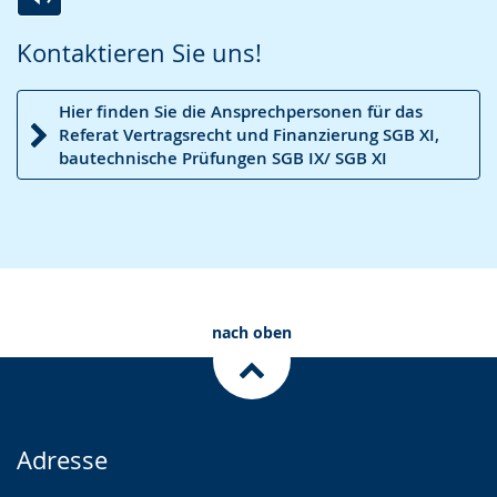
Zur
Aktiviere
Ein
Kontaktieren Sie uns!
Leichten
Audio-
Video
Sprache
Unterstützung.
in
Hier finden Sie die Ansprechpersonen für das
wechseln.
Deutscher
Referat Vertragsrecht und Finanzierung SGB XI,
Gebärdensprache
bautechnische Prüfungen SGB IX/ SGB XI
wird
angezeigt.
nach oben
Adresse