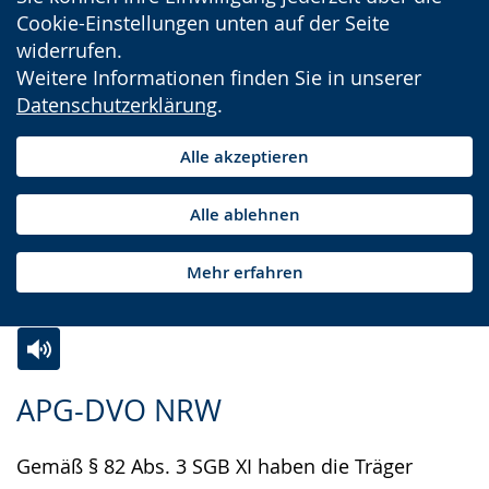
Cookie-Einstellungen unten auf der Seite
widerrufen.
Weitere Informationen finden Sie in unserer
Datenschutzerklärung
.
Alle akzeptieren
Alle ablehnen
Mehr erfahren
Zur
Aktiviere
Ein
APG-DVO NRW
Leichten
Audio-
Video
Sprache
Unterstützung.
in
Gemäß § 82 Abs. 3 SGB XI haben die Träger
wechseln.
Deutscher