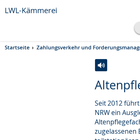
LWL-Kämmerei
Transkript anzeigen
Startseite
Zahlungsverkehr und Forderungsmana
Abspielen
Pausieren
Zur
Aktiviere
Ein
Altenpf
Leichten
Audio-
Video
Sprache
Unterstützung.
in
Seit 2012 führ
wechseln.
Deutscher
Gebärdensprach
NRW ein Ausgl
wird
Altenpflegefac
angezeigt.
zugelassenen 