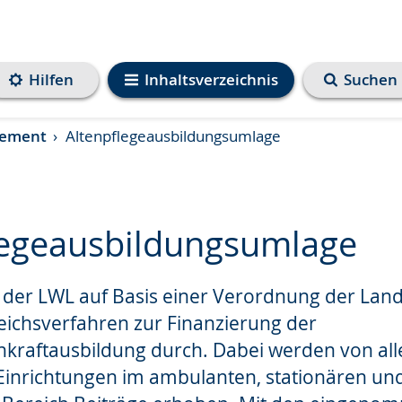
Hilfen
Inhaltsverzeichnis
Suchen
gement
Altenpflegeausbildungsumlage
legeausbildungsumlage
t der LWL auf Basis einer Verordnung der Lan
e
eichsverfahren zur Finanzierung der
hkraftausbildung durch. Dabei werden von all
Einrichtungen im ambulanten, stationären un