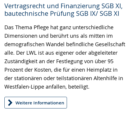
Zur
Aktiviere
Ein
Vertragsrecht und Finanzierung SGB XI,
Leichten
Audio-
Video
bautechnische Prüfung SGB IX/ SGB XI
Sprache
Unterstützung.
in
wechseln.
Deutscher
Das Thema Pflege hat ganz unterschiedliche
Gebärdensprache
Dimensionen und berührt uns als mitten im
wird
demografischen Wandel befindliche Gesellschaft
angezeigt.
alle. Der LWL ist aus eigener oder abgeleiteter
Zuständigkeit an der Festlegung von über 95
Prozent der Kosten, die für einen Heimplatz in
der stationären oder teilstationären Altenhilfe in
Westfalen-Lippe anfallen, beteiligt.
Weitere Informationen