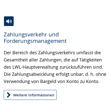
Zur
Aktiviere
Ein
Zahlungsverkehr und
Leichten
Audio-
Video
Forderungsmanagement
Sprache
Unterstützung.
in
wechseln.
Deutscher
Der Bereich des Zahlungsverkehrs umfasst die
Gebärdensprache
Gesamtheit aller Zahlungen, die auf Tätigkeiten
wird
des LWL-Hauptverwaltung zurückzuführen sind.
angezeigt.
Die Zahlungsabwicklung erfolgt unbar, d. h. ohne
Verwendung von Bargeld von Konto zu Konto.
Weitere Informationen