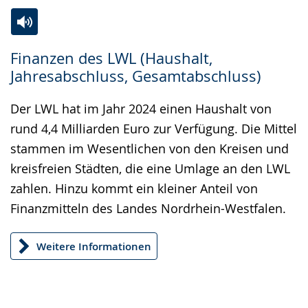
Zur
Aktiviere
Ein
Finanzen des LWL (Haushalt,
Leichten
Audio-
Video
Jahresabschluss, Gesamtabschluss)
Sprache
Unterstützung.
in
wechseln.
Deutscher
Der LWL hat im Jahr 2024 einen Haushalt von
Gebärdensprache
rund 4,4 Milliarden Euro zur Verfügung. Die Mittel
wird
stammen im Wesentlichen von den Kreisen und
angezeigt.
kreisfreien Städten, die eine Umlage an den LWL
zahlen. Hinzu kommt ein kleiner Anteil von
Finanzmitteln des Landes Nordrhein-Westfalen.
Weitere Informationen