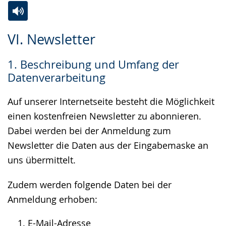
Zur
Aktiviere
Ein
VI. Newsletter
Leichten
Audio-
Video
Sprache
Unterstützung.
in
1. Beschreibung und Umfang der
wechseln.
Deutscher
Datenverarbeitung
Gebärdensprache
wird
Auf unserer Internetseite besteht die Möglichkeit
angezeigt.
einen kostenfreien Newsletter zu abonnieren.
Dabei werden bei der Anmeldung zum
Newsletter die Daten aus der Eingabemaske an
uns übermittelt.
Zudem werden folgende Daten bei der
Anmeldung erhoben:
E-Mail-Adresse