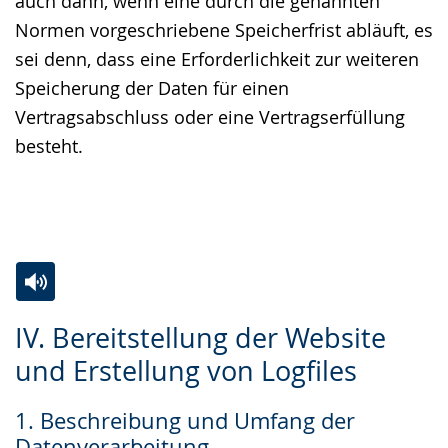
auch dann, wenn eine durch die genannten
Normen vorgeschriebene Speicherfrist abläuft, es
sei denn, dass eine Erforderlichkeit zur weiteren
Speicherung der Daten für einen
Vertragsabschluss oder eine Vertragserfüllung
besteht.
Zur
Aktiviere
Ein
IV. Bereitstellung der Website
Leichten
Audio-
Video
und Erstellung von Logfiles
Sprache
Unterstützung.
in
wechseln.
Deutscher
1. Beschreibung und Umfang der
Gebärdensprache
Datenverarbeitung