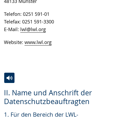
48133 Münster
Telefon: 0251 591-01
Telefax: 0251 591-3300
E-Mail:
lwl@lwl.org
Website:
www.lwl.org
Zur
Aktiviere
Ein
II. Name und Anschrift der
Leichten
Audio-
Video
Datenschutzbeauftragten
Sprache
Unterstützung.
in
wechseln.
Deutscher
1. Für den Bereich der LWL-
Gebärdensprache