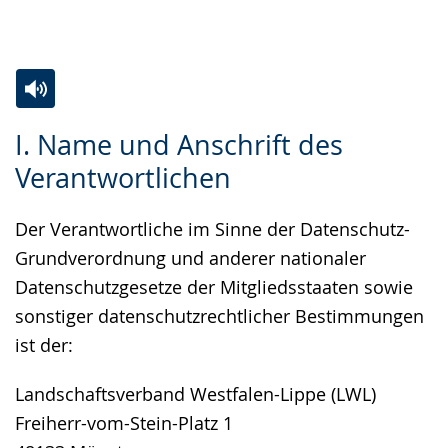
Gebärdensprache
wird
angezeigt.
Zur
Aktiviere
Ein
I. Name und Anschrift des
Leichten
Audio-
Video
Verantwortlichen
Sprache
Unterstützung.
in
wechseln.
Deutscher
Der Verantwortliche im Sinne der Datenschutz-
Gebärdensprache
Grundverordnung und anderer nationaler
wird
Datenschutzgesetze der Mitgliedsstaaten sowie
angezeigt.
sonstiger datenschutzrechtlicher Bestimmungen
ist der:
Landschaftsverband Westfalen-Lippe (LWL)
Freiherr-vom-Stein-Platz 1