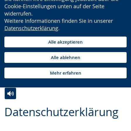
Cookie-Einstellungen unten auf der Seite
widerrufen.
Weitere Informationen finden Sie in unserer
Datenschutzerklärung
.
Alle akzeptieren
Alle ablehnen
Mehr erfahren
Zur
Aktiviere
Ein
Datenschutzerklärung
Leichten
Audio-
Video
Sprache
Unterstützung.
in
wechseln.
Deutscher