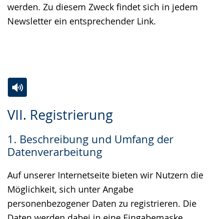
werden. Zu diesem Zweck findet sich in jedem
Newsletter ein entsprechender Link.
Zur
Aktiviere
Ein
VII. Registrierung
Leichten
Audio-
Video
Sprache
Unterstützung.
in
1. Beschreibung und Umfang der
wechseln.
Deutscher
Datenverarbeitung
Gebärdensprache
wird
Auf unserer Internetseite bieten wir Nutzern die
angezeigt.
Möglichkeit, sich unter Angabe
personenbezogener Daten zu registrieren. Die
Daten werden dabei in eine Eingabemaske