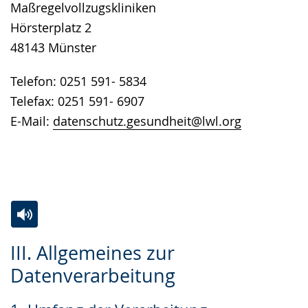
Maßregelvollzugskliniken
Hörsterplatz 2
48143 Münster
Telefon: 0251 591- 5834
Telefax: 0251 591- 6907
E-Mail:
datenschutz.gesundheit@lwl.org
Zur
Aktiviere
Ein
III. Allgemeines zur
Leichten
Audio-
Video
Datenverarbeitung
Sprache
Unterstützung.
in
wechseln.
Deutscher