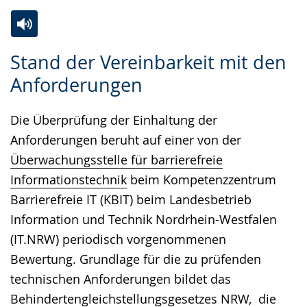
Zur
Aktiviere
Ein
Stand der Vereinbarkeit mit den
Leichten
Audio-
Video
Anforderungen
Sprache
Unterstützung.
in
wechseln.
Deutscher
Die Überprüfung der Einhaltung der
Gebärdensprache
Anforderungen beruht auf einer von der
wird
Überwachungsstelle für barrierefreie
angezeigt.
Informationstechnik
beim Kompetenzzentrum
Barrierefreie IT (KBIT) beim Landesbetrieb
Information und Technik Nordrhein-Westfalen
(IT.NRW) periodisch vorgenommenen
Bewertung. Grundlage für die zu prüfenden
technischen Anforderungen bildet das
Behindertengleichstellungsgesetzes NRW
, die