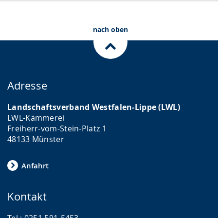
.
p
r
nach oben
a
c
h
e
Adresse
w
i
Landschaftsverband Westfalen-Lippe (LWL)
r
LWL-Kämmerei
Freiherr-vom-Stein-Platz 1
d
48133 Münster
a
n
Anfahrt
g
e
Kontakt
z
e