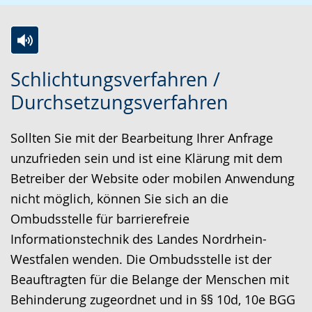
Z
A
E
Schlichtungsverfahren /
u
k
i
Durchsetzungsverfahren
r
t
n
L
i
V
Sollten Sie mit der Bearbeitung Ihrer Anfrage
e
v
i
unzufrieden sein und ist eine Klärung mit dem
i
i
d
Betreiber der Website oder mobilen Anwendung
c
e
e
nicht möglich, können Sie sich an die
h
r
o
Ombudsstelle für barrierefreie
t
e
i
Informationstechnik des Landes Nordrhein-
e
A
n
Westfalen wenden. Die Ombudsstelle ist der
n
u
D
Beauftragten für die Belange der Menschen mit
S
d
e
Behinderung zugeordnet und in §§ 10d, 10e BGG
p
i
u