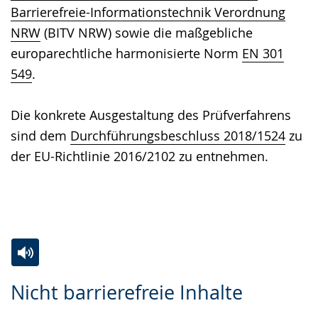
Barrierefreie-Informationstechnik Verordnung
NRW
(BITV NRW) sowie die maßgebliche
europarechtliche harmonisierte Norm
EN 301
549
.
Die konkrete Ausgestaltung des Prüfverfahrens
sind dem
Durchführungsbeschluss 2018/1524
zu
der EU-Richtlinie 2016/2102 zu entnehmen.
Zur
Aktiviere
Ein
Nicht barrierefreie Inhalte
Leichten
Audio-
Video
Sprache
Unterstützung.
in