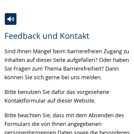
Zur
Aktiviere
Ein
Feedback und Kontakt
Leichten
Audio-
Video
Sprache
Unterstützung.
in
Sind Ihnen Mängel beim barrierefreien Zugang zu
wechseln.
Deutscher
Inhalten auf dieser Seite aufgefallen? Oder haben
Gebärdensprache
Sie Fragen zum Thema Barrierefreiheit? Dann
wird
können Sie sich gerne bei uns melden.
angezeigt.
Bitte benutzen Sie dafür das vorgesehene
Kontaktformular auf dieser Website.
Bitte beachten Sie, dass mit dem Absenden des
Formulars die von Ihnen angegebenen
personenbezogenen Daten sowie die besonderen