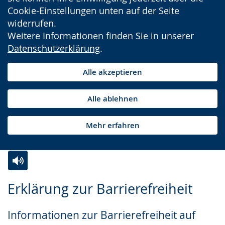
Cookie-Einstellungen unten auf der Seite
widerrufen.
Weitere Informationen finden Sie in unserer
Datenschutzerklärung
.
Alle akzeptieren
Alle ablehnen
Mehr erfahren
Zur
Aktiviere
Ein
Erklärung zur Barrierefreiheit
Leichten
Audio-
Video
Sprache
Unterstützung.
in
Informationen zur Barrierefreiheit auf
wechseln.
Deutscher