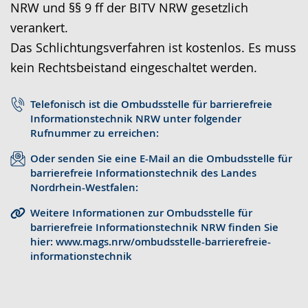
NRW und §§ 9 ff der BITV NRW gesetzlich
r
o
t
verankert.
a
-
s
Das Schlichtungsverfahren ist kostenlos. Es muss
c
U
c
kein Rechtsbeistand eingeschaltet werden.
h
n
h
e
t
e
Telefonisch ist die Ombudsstelle für barrierefreie
w
e
r
Informationstechnik NRW unter folgender
e
r
G
Rufnummer zu erreichen:
c
s
e
Oder senden Sie eine E-Mail an die Ombudsstelle für
h
t
b
barrierefreie Informationstechnik des Landes
Nordrhein-Westfalen:
s
ü
ä
e
t
r
Weitere Informationen zur Ombudsstelle für
barrierefreie Informationstechnik NRW finden Sie
l
z
d
hier: www.mags.nrw/ombudsstelle-barrierefreie-
n
u
e
informationstechnik
.
n
n
g
s