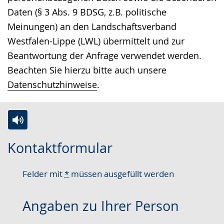
Daten (§ 3 Abs. 9 BDSG, z.B. politische
Meinungen) an den Landschaftsverband
Westfalen-Lippe (LWL) übermittelt und zur
Beantwortung der Anfrage verwendet werden.
Beachten Sie hierzu bitte auch unsere
Datenschutzhinweise
.
Zur
Aktiviere
Ein
Kontaktformular
Leichten
Audio-
Video
Sprache
Unterstützung.
in
Felder mit
*
müssen ausgefüllt werden
wechseln.
Deutscher
Gebärdensprache
Angaben zu Ihrer Person
wird
angezeigt.